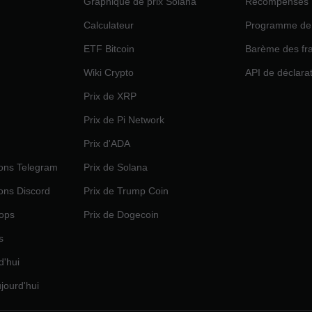
Graphique de prix Solana
Récompenses
Calculateur
Programme de 
ETF Bitcoin
Barème des fra
Wiki Crypto
API de déclara
Prix de XRP
Prix de Pi Network
Prix d'ADA
ions Telegram
Prix de Solana
ions Discord
Prix de Trump Coin
rops
Prix de Dogecoin
s
d'hui
ujourd'hui