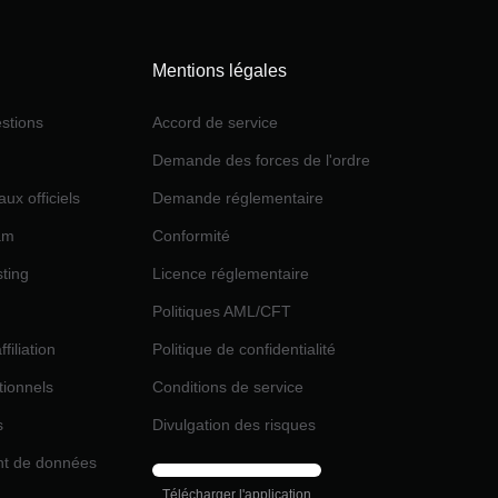
Mentions légales
stions
Accord de service
Demande des forces de l'ordre
aux officiels
Demande réglementaire
am
Conformité
ting
Licence réglementaire
Politiques AML/CFT
iliation
Politique de confidentialité
utionnels
Conditions de service
s
Divulgation des risques
t de données
Télécharger l'application