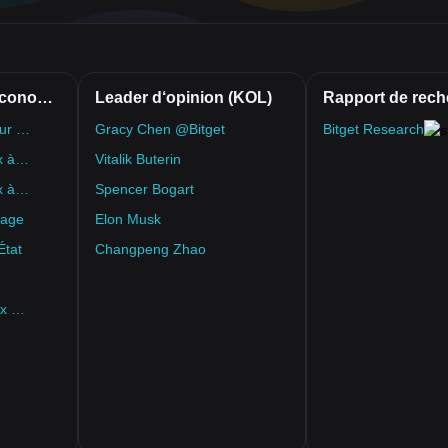
Données macroéconomiques
Leader d‘opinion (KOL)
Rapport de rech
USA – Produit intérieur brut (PIB) en glissement trimestriel
Gracy Chen @Bitget
Bitget Research
USA – Indice des prix à la consommation (IPC) en glissement annuel
Vitalik Buterin
USA – Indice des prix à la consommation de base (IPC) en glissement annuel
Spencer Bogart
mage
Elon Musk
État
Changpeng Zhao
Outil de suivi des taux de la FED