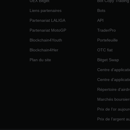
UEX Bitget
Bot Copy Trading
Liens partenaires
Bots
Partenariat LALIGA
API
Partenariat MotoGP
TraderPro
Blockchain4Youth
Portefeuille
Blockchain4Her
OTC fiat
Plan du site
Bitget Swap
Centre d'applicat
Centre d'applicat
Répertoire d'aird
Marchés boursier
Prix de l'or aujour
Prix de l'argent a