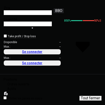
Prix
BBO
Quantité
B
50
%
50
%
S
Take profit / Stop loss
Disponible
--
Max.:
--
Se connecter
Max.:
--
Se connecter
Positions
Ordres ouverts
Actifs
Tout fermer
Afficher les paires en cours