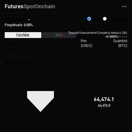
Futures
Spot
Onchain
Trade
Graphique
BTCUSDC
Perpétuels
0.00%
Taux de financement/Compte à rebours (0h)
Isolée
1x
1x
+0.0058%
/
--:--:--
Prix
Quantité
Ouvrir
(
USDC
)
(
BTC
)
Fermer
Ordre Limit
64,474.1
64,476.0