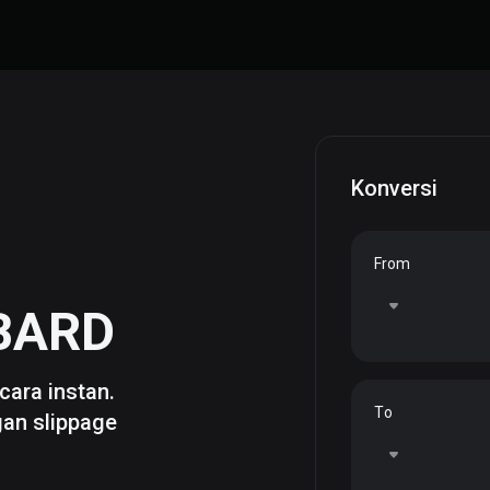
Konversi
From
BARD
cara instan.
To
gan slippage