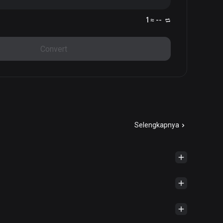
1 ≈ --
Convert
Selengkapnya