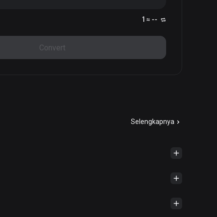
1 ≈ --
Convert
Selengkapnya