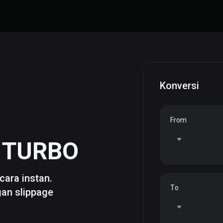
Konversi
From
e
TURBO
cara instan.
To
gan slippage