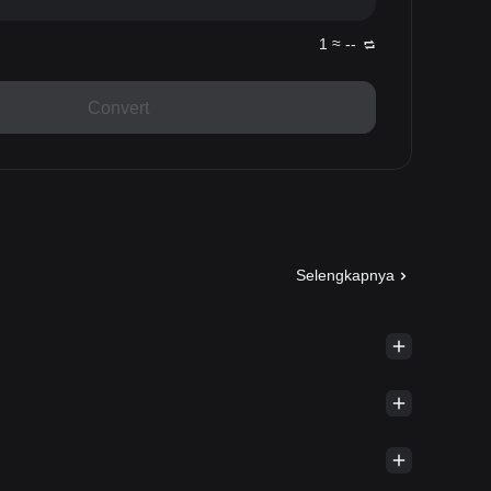
1 ≈ --
Convert
Selengkapnya