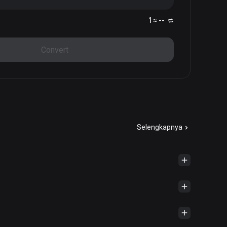
1 ≈ --
Convert
Selengkapnya