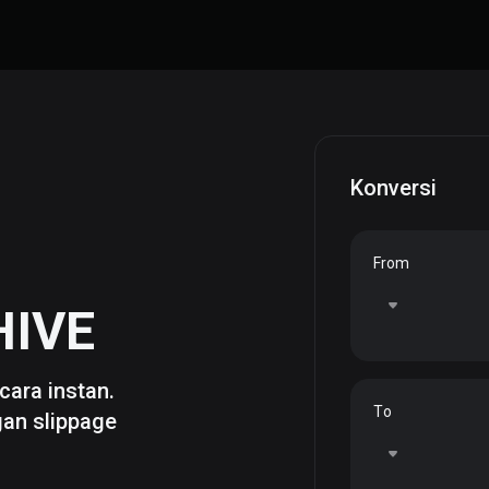
Konversi
From
HIVE
cara instan.
To
gan slippage