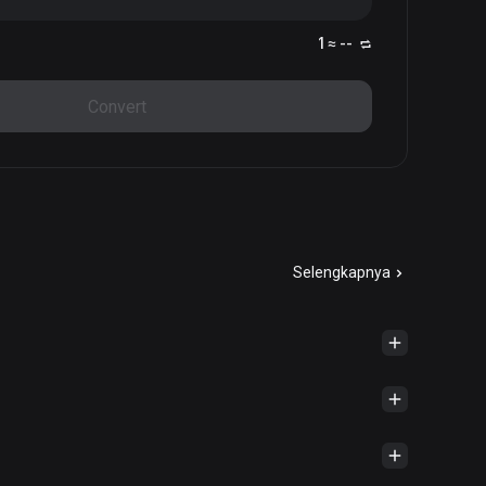
1 ≈ --
Convert
Selengkapnya