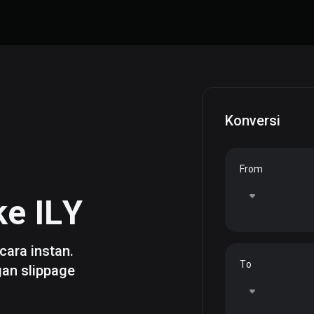
Konversi
From
ke
ILY
cara instan.
To
gan slippage