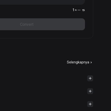
1 ≈ --
Convert
Selengkapnya