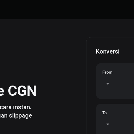
Konversi
From
e
CGN
cara instan.
To
gan slippage