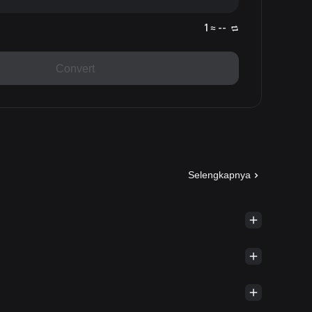
1 ≈ --
Convert
Selengkapnya