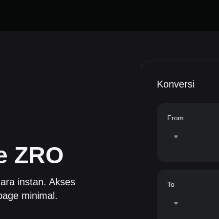
Konversi
From
e
ZRO
ara instan. Akses
To
page minimal.