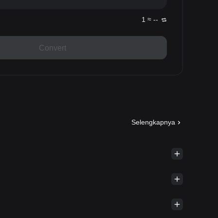
1 ≈ --
Convert
Selengkapnya