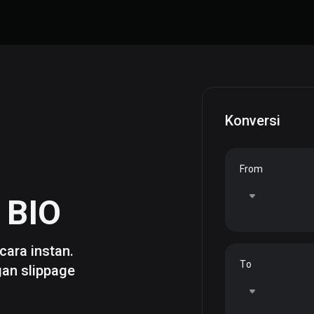
Konversi
From
e
BIO
cara instan.
To
gan slippage