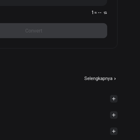
1 ≈ --
Convert
Selengkapnya