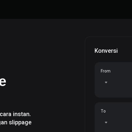
Konversi
From
e
To
cara instan.
gan slippage