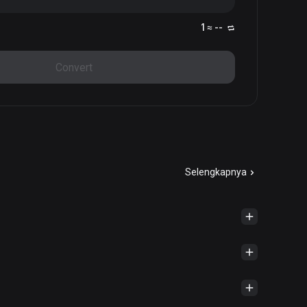
1 ≈ --
Convert
Selengkapnya