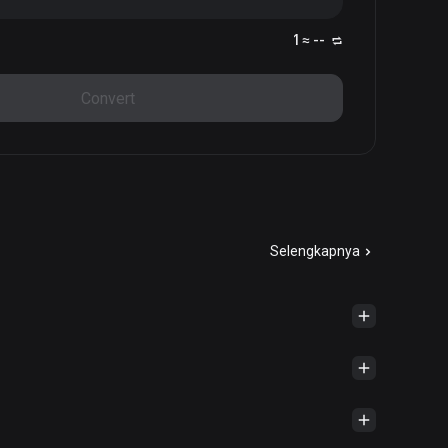
1 ≈ --
Convert
Selengkapnya