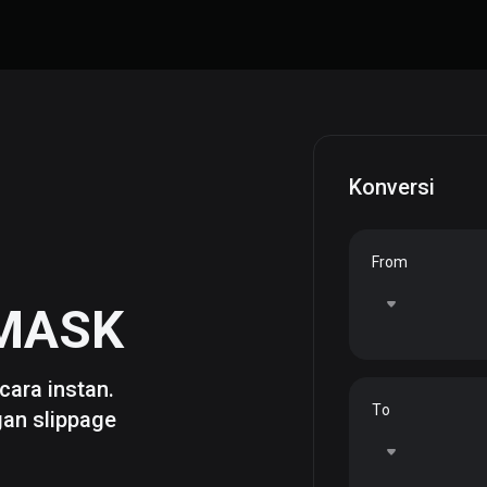
Konversi
From
MASK
cara instan.
To
gan slippage