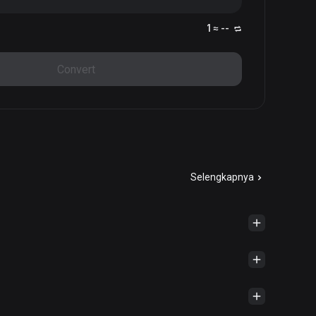
1 ≈ --
Convert
Selengkapnya