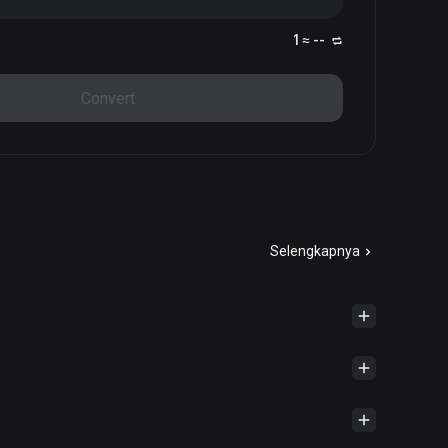
1 ≈ --
Convert
Selengkapnya