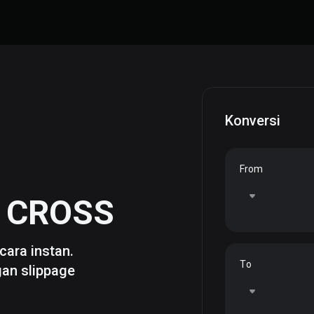
Konversi
From
e
CROSS
cara instan.
To
gan slippage