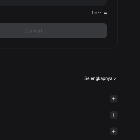
1 ≈ --
Convert
Selengkapnya