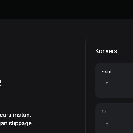
Konversi
From
e
To
cara instan.
gan slippage