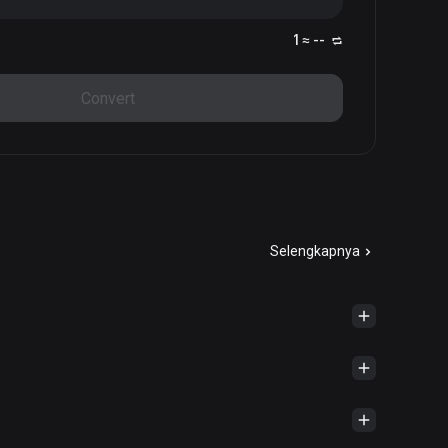
1 ≈ --
Convert
Selengkapnya