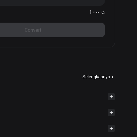
1 ≈ --
Convert
Selengkapnya