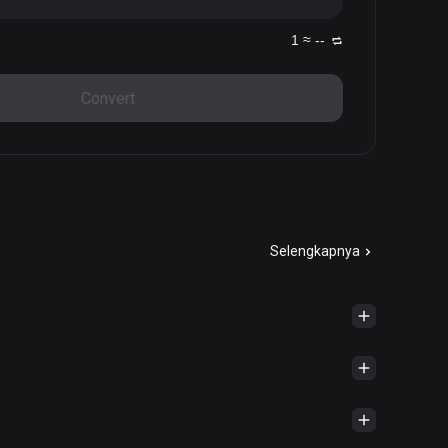
1 ≈ --
Convert
Selengkapnya