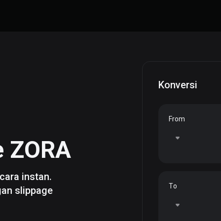
Konversi
From
e
ZORA
cara instan.
To
gan slippage