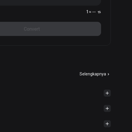
1 ≈ --
Convert
Selengkapnya