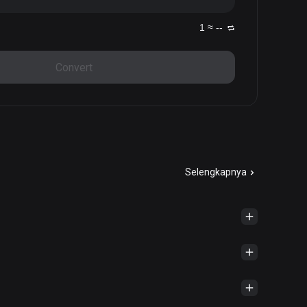
1 ≈ --
Convert
Selengkapnya