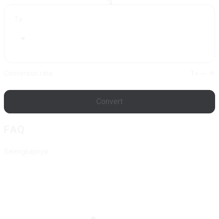
To
Conversion rate
1 ≈ --
Convert
FAQ
Selengkapnya