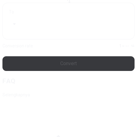
To
Conversion rate
1 ≈ --
Convert
FAQ
Selengkapnya