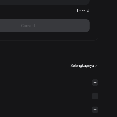
1 ≈ --
Convert
Selengkapnya