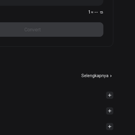
1 ≈ --
Convert
Selengkapnya