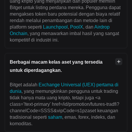
uang kripto yang menjanjikan dan populer memilih
Bitget untuk listing perdana mereka. Pengguna dapat
mengakses token baru potensial dengan biaya relatif
rendah melalui penambangan dan metode lain di
platform seperti
Launchpool
,
PoolX
, dan
Airdrop
Onchain
, yang menawarkan imbal hasil yang sangat
kompetitif di industri ini.
Berbagai macam kelas aset yang tersedia
untuk diperdagangkan.
Bitget adalah
Exchange Universal (UEX) pertama di
dunia
, yang memungkinkan pengguna untuk trading
tidak hanya mata uang kripto, tetapi juga <a
class='!text-primary' href=/id/promotion/futures-tradfi?
channelCode=SSSS&vipCode=s1pzaset keuangan
tradisional seperti
saham
, emas, forex, indeks, dan
komoditas.