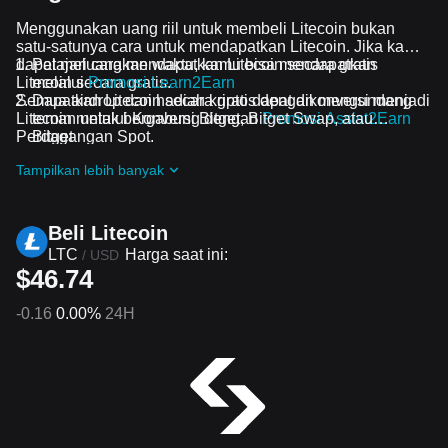
Menggunakan uang riil untuk membeli Litecoin bukan
satu-satunya cara untuk mendapatkan Litecoin. Jika kamu
dapat meluangkan waktu, kamu bisa mendapatkan
Pelajari cara mendapatkan Litecoin secara gratis
Litecoin secara gratis.
melalui
Promosi Learn2Earn
Semua airdrop dan hadiah kripto dapat dikonversi menjadi
Dapatkan Litecoin secara gratis dengan mengundang
Litecoin melalui Konversi Bitget, Bitget Swap, atau
teman untuk bergabung dengan
Promosi Assist2Earn
Perdagangan Spot.
Bitget
Dapatkan airdrop Litecoin secara gratis dengan
Tampilkan lebih banyak
bergabung ke
Tantangan dan promosi yang sedang
berlangsung
Beli Litecoin
LTC
Harga saat ini:
/
USD
$46.74
-0.16
0.00%
24H