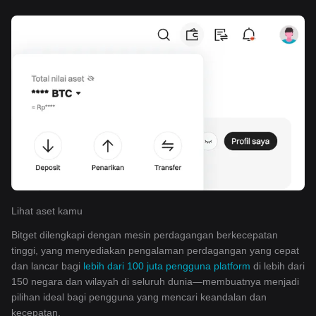
Lihat aset kamu
Bitget dilengkapi dengan mesin perdagangan berkecepatan
tinggi, yang menyediakan pengalaman perdagangan yang cepat
dan lancar bagi
lebih dari 100 juta pengguna platform
di lebih dari
150 negara dan wilayah di seluruh dunia—membuatnya menjadi
pilihan ideal bagi pengguna yang mencari keandalan dan
kecepatan.