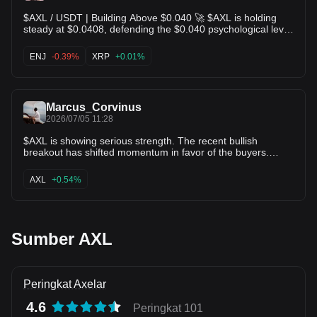
$AXL / USDT | Building Above $0.040 🚀 $AXL is holding
steady at $0.0408, defending the $0.040 psychological level
after bouncing off $0.0395. The moving averages are
flattening out right underneath price, indicating downside
ENJ
-0.39%
XRP
+0.01%
pressure is fading. Watching for a push back toward
$0.0425! 🎯 $ENJ $XRP
Marcus_Corvinus
2026/07/05 11:28
$AXL is showing serious strength. The recent bullish
breakout has shifted momentum in favor of the buyers.
Price action continues to look constructive, with bulls
defending the move. If this momentum holds, the upper
AXL
+0.54%
targets could be reached sooner than many expect. The
trend is gaining traction, and this could be the beginning of a
much bigger move.
Sumber AXL
Peringkat Axelar
4.6
Peringkat 101