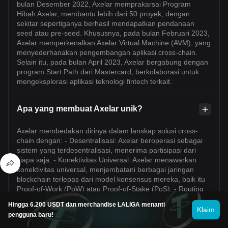
bulan Desember 2022, Axelar memprakarsai Program
Hibah Axelar, membantu lebih dari 50 proyek, dengan
sekitar sepertiganya berhasil mendapatkan pendanaan
seed atau pre-seed. Khususnya, pada bulan Februari 2023,
Axelar memperkenalkan Axelar Virtual Machine (AVM), yang
menyederhanakan pengembangan aplikasi cross-chain.
Selain itu, pada bulan April 2023, Axelar bergabung dengan
program Start Path dari Mastercard, berkolaborasi untuk
mengeksplorasi aplikasi teknologi fintech terkait.
Apa yang membuat Axelar unik?
Axelar membedakan dirinya dalam lanskap solusi cross-
chain dengan: - Desentralisasi: Axelar beroperasi sebagai
sistem yang terdesentralisasi, menerima partisipasi dari
siapa saja. - Konektivitas Universal: Axelar menawarkan
konektivitas universal, menjembatani berbagai jaringan
blockchain terlepas dari model konsensus mereka, baik itu
Proof-of-Work (PoW) atau Proof-of-Stake (PoS). - Routing
dan Penerjemahan Pesan: Jaringan ini unggul dalam
Hingga 6.200 USDT dan merchandise LALIGA menanti
kemampuan routing dan penerjemahan pesan lintas
Klaim
pengguna baru!
ekosistem. - Ramah Pengembang: Axelar terbuka untuk
para pengembang, memfasilitasi integrasi dan inovasi di