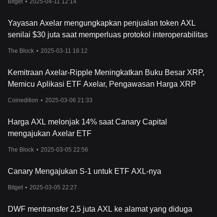
Bitget
•
2025-04-11 12:14
berkelanjutan bagi jaringan tersebut. Token ini juga memfasilitasi
tat
a kelola jaringan, yang memungkinkan para pemangku
Yayasan Axelar mengungkapkan penjualan token AXL
kepentingan untuk memengaruhi proposal seperti perubahan
senilai $30 juta saat memperluas protokol interoperabilitas
parameter atau peningkatan protokol, sehingga
mendemokratisasi proses pengambilan keputusan dalam
The Block
•
2025-03-11 16:12
jaringan.
Dampak Axelar terhadap Keuangan
Kemitraan Axelar-Ripple Meningkatkan Buku Besar XRP,
Axelar b
erdiri sebagai garda depan di sektor keuangan,
Memicu Aplikasi ETF Axelar, Pengawasan Harga XRP
menjanjikan untuk mendefinisikan ulang dinamika komunikasi
cross-chain dan interoperabilitas. Pendekatan inovatifnya dalam
Coinedition
•
2025-03-06 21:33
menjembatani kesenjangan antara jaringan blockchain yang
berbeda memiliki potensi untu
k merevolusi transaksi keuangan,
Harga AXL melonjak 14% saat Canary Capital
membuatnya lebih aman, efisien, dan inklusif.
Dengan mendorong transaksi cross-chain yang bebas hambatan,
mengajukan Axelar ETF
Axelar berpotensi membuka jalan baru bagi inovasi keuangan,
The Block
•
2025-03-05 22:56
memungkinkan pengembangan produk dan layanan keuangan
can
ggih yang memanfaatkan kekuatan beberapa ekosistem
Canary Mengajukan S-1 untuk ETF AXL-nya
blockchain. Selain itu, dengan meningkatkan interoperabilitas
jaringan blockchain, Axelar dapat berkontribusi pada adopsi
Bitget
•
2025-03-05 22:27
teknologi blockchain yang lebih luas di sektor keuangan,
membuka jalan bagi lanskap
keuangan yang lebih terintegrasi
DWF mentransfer 2,5 juta AXL ke alamat yang diduga
dan kohesif.