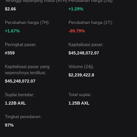
Tertinggi sepanjang masa (ATH):
Perubahan harga (24j):
$2.66
+1.29%
Perubahan harga (7H):
Perubahan harga (1T):
+1.67%
-89.79%
Peringkat pasar:
Kapitalisasi pasar:
#359
$45,248,072.07
Kapitalisasi pasar yang
Volume (24j):
sepenuhnya terdilusi:
$2,239,422.8
$45,248,072.07
Suplai beredar:
Total suplai:
1.22B AXL
1.25B AXL
Tingkat peredaran:
97%