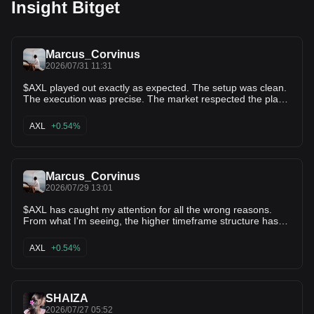
Insight Bitget
Marcus_Corvinus
2026/07/31 11:31
$AXL played out exactly as expected. The setup was clean.
The execution was precise. The market respected the plan
from start to finish. A quick 4% gain locked in for those who
followed the trade with discipline. This is another reminder
AXL
+0.54%
that consistency beats chasing hype. Patience, proper
entries, and risk management always come first. Small wins
compound into big results over time. Enjoy the profits. Stay
focused. The next opportunity is always around the corner.
Marcus_Corvinus
2026/07/29 13:01
$AXL has caught my attention for all the wrong reasons.
From what I'm seeing, the higher timeframe structure has
already lost its descending triangle support. To me, that's a
sign that bearish momentum is beginning to take over. The
AXL
+0.54%
chart doesn't look convincing for buyers at the moment, and
any weak bounce could simply attract more selling. I'm not
rushing into conclusions, but I do think there's room for
another leg down if this weakness continues. For now, $AXL
SHAIZA
stays on my watchlist. I want to see how price reacts around
the next support before changing my view.
2026/07/27 05:52