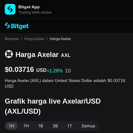
Bitget App
Trading lebih cerdas
Beranda
/
Harga kripto
/
Harga Axelar
Harga Axelar
AXL
$0.03716
USD
+1.29%
1D
Harga Axelar (AXL) dalam United States Dollar adalah $0.03716
USD.
Grafik harga live Axelar/USD
(AXL/USD)
1H
7H
1B
3B
1T
Semua