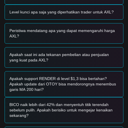
• Jika harga Axelar menembus di atas
$0.8200
dengan
peningkatan volume perdagangan yang signifikan, hal
Level kunci apa saja yang diperhatikan trader untuk AXL?
tersebut dapat mengkonfirmasi tren naik baru.
Skenario Risiko
• Jika harga Axelar jatuh di bawah
$0.6500
, pasar mungkin
Peristiwa mendatang apa yang dapat memengaruhi harga
memasuki fase koreksi jangka pendek, berpotensi menguji
AXL?
level support psikologis yang lebih rendah.
Strategi Beli
Berdasarkan struktur pasar saat ini, analis menawarkan
Apakah saat ini ada tekanan pembelian atau penjualan
strategi berikut:
yang kuat pada AXL?
Investor Konservatif
• Tunggu hingga harga Axelar menarik diri menuju level
support
$0.6850
untuk membeli secara bertahap.
• Atau, tunggu breakout yang dikonfirmasi dan penutupan
Apakah support RENDER di level $1,3 bisa bertahan?
harian di atas
$0.8200
sebelum masuk ke pasar.
Apakah update dari OTOY bisa mendorongnya menembus
Investor Tren
garis MA 200 hari?
• Jika harga Axelar menembus resistensi
$0.8200
, tren
bullish baru dapat terbentuk.
• Target harga berikutnya untuk tahap ini diperkirakan
BICO naik lebih dari 42% dan menyentuh titik terendah
sebesar
$0.9500
.
sebelum pulih. Apakah berisiko untuk mengejar kenaikan
Investor Jangka Panjang
sekarang?
• Selama pasar tetap berada di atas level support struktural
kunci
$0.6500
, tren jangka menengah hingga panjang