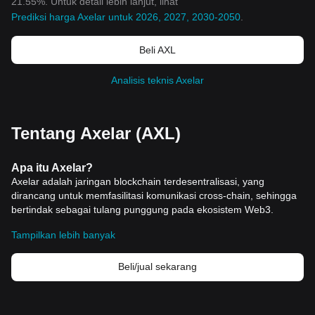
21.55%. Untuk detail lebih lanjut, lihat
Prediksi harga Axelar untuk 2026, 2027, 2030-2050
.
Beli AXL
Analisis teknis Axelar
Tentang Axelar (AXL)
Apa itu Axelar?
Axelar adalah jaringan blockchain terdesentralisasi, yang
dirancang untuk memfasilitasi komunikasi cross-chain, sehingga
bertindak sebagai tulang punggung pada ekosistem Web3.
Didirikan oleh para ahli teknologi berpengalaman Sergey
Tampilkan lebih banyak
Gorbunov dan Georgios Vl
achos, Axelar bertujuan untuk
merevolusi ranah Web3, mirip dengan bagaimana Akamai dan
CDN mentransformasi domain Web2. Jaringan ini dirancang
Beli/jual sekarang
untuk menjadi penopang masa depan multi-chain, dengan
menawarkan lapisan transpor yang aman, efisien, dan
terdese
ntralisasi yang didukung oleh Tendermint dan didukung