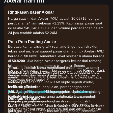
Axelar hari ini
Ringkasan pasar Axelar
Harga saat ini dari Axelar (AXL) adalah $0.03716, dengan
perubahan 24 jam sebesar +1.29%. Kapitalisasi pasar saat
ini sekitar $45,248,072.07, dan volume perdagangan dalam
24 jam terakhir adalah $2.24M.
Poin-Poin Penting Axelar
Berdasarkan analisis grafik real-time Bitget, dari struktur
teknis saat ini, level support pasar utama untuk Axelar (AXL)
berada di
$0.6850
, sementara level resistensi utama berada
di
$0.8200
. Jika harga Axelar bergerak keluar dari rentang
ini, hal tersebut dapat memicu tren baru. Secara
Sekarang setelah kamu memahami pasar, saatnya untuk
keseluruhan, pasar saat ini berada dalam fase
Konsolidasi
,
membeli dan trading. Lebih dari 100 juta pengguna kripto
dengan volatilitas harga Axelar terutama terkonsentrasi di
memilih untuk trading di Bitget. Bitget mendukung berbagai
zona-zona teknis kunci ini.
metode perdagangan untuk aset kripto seperti Axelar,
Indikator Teknis
termasuk pembelian, penjualan, perdagangan spot,
RSI:
perdagangan futures, perdagangan on-chain, dan staking.
Daftar akun Bitget gratis dan mulai trading sekarang!
Saat ini berada di
48
, menunjukkan bahwa momentum
pasar
Platform ini juga menawarkan salah satu tingkat biaya
Netral
, tanpa dominasi penuh oleh para pembeli
Disclaimer risiko
maupun penjual.
transaksi paling menguntungkan di seluruh industri!
Analisis di atas didasarkan pada data grafik real-time dan
MACD:
Sinyal menunjukkan
Konvergensi Bearish
di dekat
indikator teknikal Bitget, yang disusun dan ditinjau oleh tim
garis nol, yang mengindikasikan perlambatan sementara