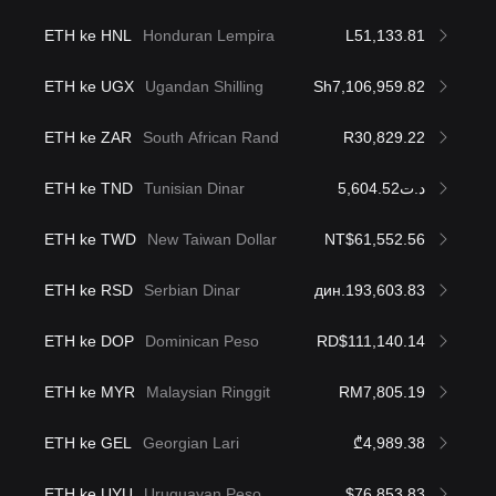
ETH ke HNL
Honduran Lempira
L51,133.81
ETH ke UGX
Ugandan Shilling
Sh7,106,959.82
ETH ke ZAR
South African Rand
R30,829.22
ETH ke TND
Tunisian Dinar
د.ت5,604.52
ETH ke TWD
New Taiwan Dollar
NT$61,552.56
ETH ke RSD
Serbian Dinar
дин.193,603.83
ETH ke DOP
Dominican Peso
RD$111,140.14
ETH ke MYR
Malaysian Ringgit
RM7,805.19
ETH ke GEL
Georgian Lari
₾4,989.38
ETH ke UYU
Uruguayan Peso
$76,853.83