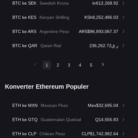
BTC ke SEK
Swedish Krona
kr612,268.92
BTC ke KES
Kenyan Shilling
KSh8,252,486.03
BTC ke ARS
Argentine Peso
ARS$96,893,067.37
BTC ke QAR
Qatari Rial
ر.ق236,262.72
1
2
3
4
5
Konverter Ethereum Populer
ETH ke MXN
Mexican Peso
Mex$32,695.04
ETH ke GTQ
Guatemalan Quetzal
Q14,555.83
ETH ke CLP
Chilean Peso
CLP$1,742,982.64