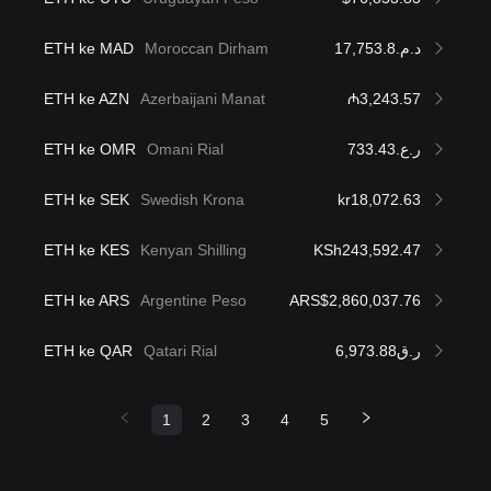
ETH ke MAD
Moroccan Dirham
د.م.17,753.8
ETH ke AZN
Azerbaijani Manat
₼3,243.57
ETH ke OMR
Omani Rial
ر.ع.733.43
ETH ke SEK
Swedish Krona
kr18,072.63
ETH ke KES
Kenyan Shilling
KSh243,592.47
ETH ke ARS
Argentine Peso
ARS$2,860,037.76
ETH ke QAR
Qatari Rial
ر.ق6,973.88
1
2
3
4
5