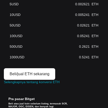
5
USD
0.002621
ETH
10
USD
0.005241
ETH
50
USD
0.02621
ETH
100
USD
0.05241
ETH
500
USD
0.2621
ETH
1000
USD
0.5241
ETH
Beli/jual ETH sekarang
Selengkapnya tentang konversi ETH
Pra pasar Bitget
Beli atau jual koin sebelum listing, termasuk SCR,
MAJOR, OGC, EIGEN, dan banyak lagi.