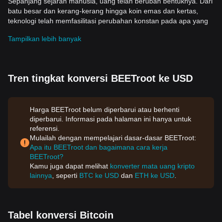
Sepanjang sejarah manusia, uang telah berubah bentuknya. Dari
batu besar dan kerang-kerang hingga koin emas dan kertas,
teknologi telah memfasilitasi perubahan konstan pada apa yang
kita gunakan sebagai uang. Saat ini, kita menghadapi bab baru
Tampilkan lebih banyak
dalam evolusi uang yaitu dengan munculnya cryptocurrency.
Ruang Lingkup Cryptocurrency dan Sejarahnya
Cryptocurrency adalah bentuk mata uang virtual yang
memanfaatkan teknologi kriptografi untuk mengamankan
Tren tingkat konversi BEETroot ke USD
transaksi, mengontrol penciptaan unit baru, dan memverifikasi
transfer aset. Cryptocurrency pertama,
Bitcoin
, diciptakan pada
tahun 2009 oleh individu atau sekelompok individu yang
Harga BEETroot belum diperbarui atau berhenti
menggunakan pseudonim Satoshi Nakamoto.
diperbarui. Informasi pada halaman ini hanya untuk
Sejak saat itu, ribuan cryptocurrency alternatif telah diciptakan,
referensi.
masing-masing dengan fitur dan aplikasi uniknya. Salah satunya
Mulailah dengan mempelajari dasar-dasar BEETroot:
adalah BGB, yang semenjak penciptaannya telah mendapatkan
Apa itu BEETroot dan bagaimana cara kerja
popularitas dan pengakuan yang signifikan dalam komunitas
BEETroot?
crypto.
Kamu juga dapat melihat
konverter mata uang kripto
Fitur Utama Cryptocurrency
lainnya
, seperti
BTC ke USD
dan
ETH ke USD
.
Berikut adalah beberapa fitur utama yang membedakan
cryptocurrency dari bentuk uang tradisional:
Desentralisasi
Salah satu karakteristik paling menonjol dan revolusioner dari
Tabel konversi Bitcoin
cryptocurrency adalah bahwa mereka umumnya tidak dikelola