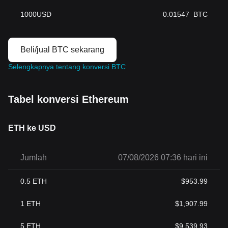
1000
USD
0.01547
BTC
Beli/jual BTC sekarang
Selengkapnya tentang konversi BTC
Tabel konversi Ethereum
ETH ke USD
Jumlah
07/08/2026 07:36 hari ini
0.5
ETH
$
953.99
1
ETH
$
1,907.99
5
ETH
$
9,539.93