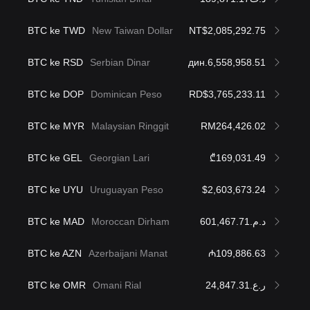
BTC ke TWD
New Taiwan Dollar
NT$2,085,292.75
BTC ke RSD
Serbian Dinar
дин.6,558,958.51
BTC ke DOP
Dominican Peso
RD$3,765,233.11
BTC ke MYR
Malaysian Ringgit
RM264,426.02
BTC ke GEL
Georgian Lari
₾169,031.49
BTC ke UYU
Uruguayan Peso
$2,603,673.24
BTC ke MAD
Moroccan Dirham
د.م.601,467.71
BTC ke AZN
Azerbaijani Manat
₼109,886.63
BTC ke OMR
Omani Rial
ر.ع.24,847.31