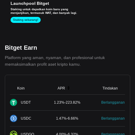
Launchpool Bitget
Staking untuk dapatkan koin baru yang
menjanjikan, termasuk WAT, dan banyak lagi.
Staking sekarang!
Bitget Earn
Platform yang aman, nyaman, dan profesional untuk
memaksimalkan profit aset kripto kamu.
Koin
APR
Tindakan
USDT
1.23
%
-
223.82
%
Berlangganan
USDC
1.47
%
-
6.66
%
Berlangganan
USDGO
4.00
%
-
6.32
%
Berlangganan