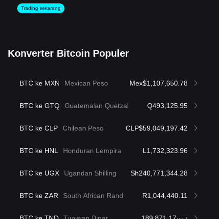
Trading sekarang
Konverter Bitcoin Populer
BTC ke MXN
Mexican Peso
Mex$1,107,650.78
BTC ke GTQ
Guatemalan Quetzal
Q493,125.95
BTC ke CLP
Chilean Peso
CLP$59,049,197.42
BTC ke HNL
Honduran Lempira
L1,732,323.96
BTC ke UGX
Ugandan Shilling
Sh240,771,344.28
BTC ke ZAR
South African Rand
R1,044,440.11
BTC ke TND
Tunisian Dinar
د.ت189,871.17