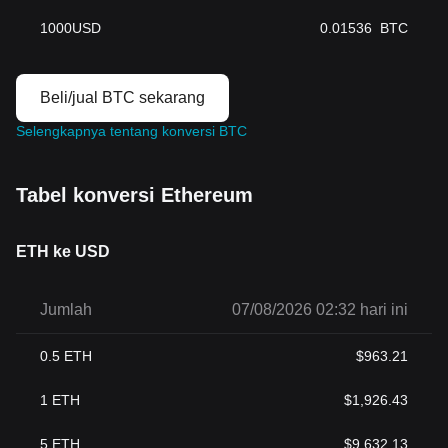
1000
USD
0.01536
BTC
Beli/jual BTC sekarang
Selengkapnya tentang konversi BTC
Tabel konversi Ethereum
ETH ke USD
Jumlah
07/08/2026 02:32 hari ini
0.5
ETH
$
963.21
1
ETH
$
1,926.43
5
ETH
$
9,632.13