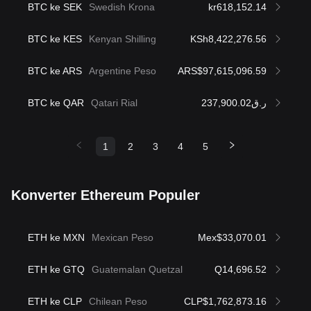
BTC ke SEK
Swedish Krona
kr618,152.14
BTC ke KES
Kenyan Shilling
KSh8,422,276.56
BTC ke ARS
Argentine Peso
ARS$97,615,096.59
BTC ke QAR
Qatari Rial
ر.ق237,900.02
1
2
3
4
5
Konverter Ethereum Populer
ETH ke MXN
Mexican Peso
Mex$33,070.01
ETH ke GTQ
Guatemalan Quetzal
Q14,696.52
ETH ke CLP
Chilean Peso
CLP$1,762,873.16