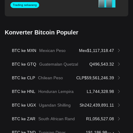
Trading sekarang
Konverter Bitcoin Populer
BTC ke MXN
Mexican Peso
Mex$1,117,318.47
BTC ke GTQ
Guatemalan Quetzal
Q496,543.32
BTC ke CLP
Chilean Peso
CLP$59,561,246.39
BTC ke HNL
Honduran Lempira
L1,744,328.98
BTC ke UGX
Ugandan Shilling
Sh242,439,891.11
BTC ke ZAR
South African Rand
R1,056,527.08
BTC ke TND
Tunisian Dinar
د.ت191,186.98