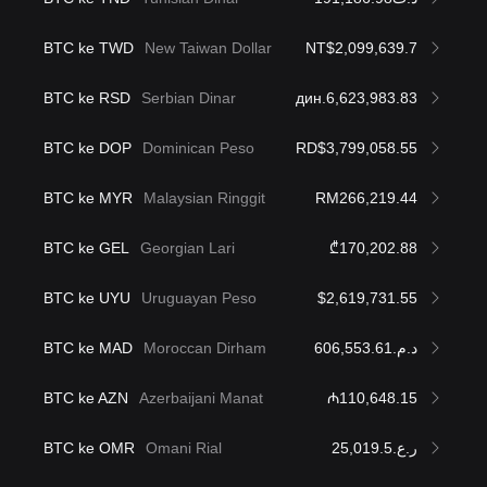
BTC ke TWD
New Taiwan Dollar
NT$2,099,639.7
BTC ke RSD
Serbian Dinar
дин.6,623,983.83
BTC ke DOP
Dominican Peso
RD$3,799,058.55
BTC ke MYR
Malaysian Ringgit
RM266,219.44
BTC ke GEL
Georgian Lari
₾170,202.88
BTC ke UYU
Uruguayan Peso
$2,619,731.55
BTC ke MAD
Moroccan Dirham
د.م.606,553.61
BTC ke AZN
Azerbaijani Manat
₼110,648.15
BTC ke OMR
Omani Rial
ر.ع.25,019.5