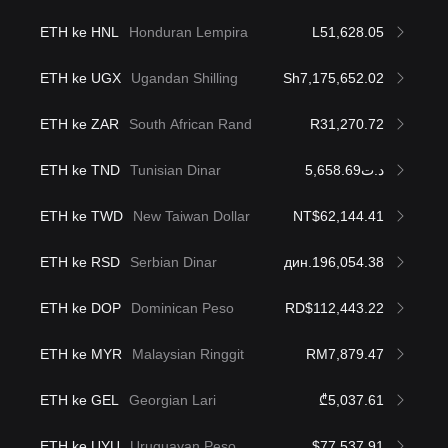
ETH ke HNL
Honduran Lempira
L51,628.05
ETH ke UGX
Ugandan Shilling
Sh7,175,652.02
ETH ke ZAR
South African Rand
R31,270.72
ETH ke TND
Tunisian Dinar
د.ت5,658.69
ETH ke TWD
New Taiwan Dollar
NT$62,144.41
ETH ke RSD
Serbian Dinar
дин.196,054.38
ETH ke DOP
Dominican Peso
RD$112,443.22
ETH ke MYR
Malaysian Ringgit
RM7,879.47
ETH ke GEL
Georgian Lari
₾5,037.61
ETH ke UYU
Uruguayan Peso
$77,537.91