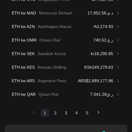
ETH ke MAD
Moroccan Dirham
د.م.17,952.56
ETH ke AZN
Azerbaijani Manat
₼3,274.93
ETH ke OMR
Omani Rial
ر.ع.740.52
ETH ke SEK
Swedish Krona
kr18,295.85
ETH ke KES
Kenyan Shilling
KSh249,279.63
ETH ke ARS
Argentine Peso
ARS$2,889,177.86
ETH ke QAR
Qatari Rial
ر.ق7,041.28
1
2
3
4
5