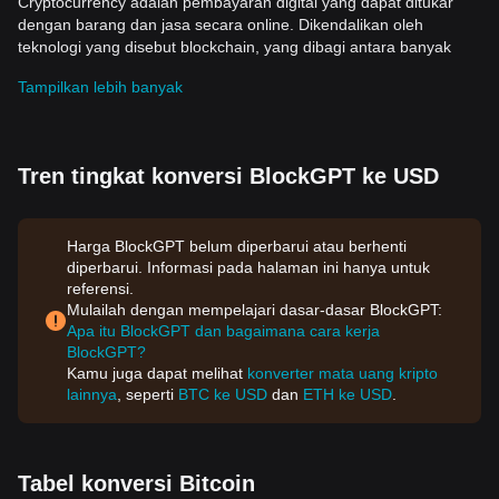
Cryptocurrency adalah pembayaran digital yang dapat ditukar
dengan barang dan jasa secara online. Dikendalikan oleh
teknologi yang disebut blockchain, yang dibagi antara banyak
komputer di seluruh dunia, keberadaannya telah menjadi sangat
Tampilkan lebih banyak
penting dan bermanfaat dalam era digital kita.
Signifikansi Historis Cryptocurrency
Cryptocurrency atau
mata uang kripto
pertama,
Bitcoin
,
diciptakan oleh orang atau kelompok orang yang menggunakan
Tren tingkat konversi BlockGPT ke USD
pseudonim Satoshi Nakamoto dan diluncurkan pada tahun 2009.
Sejak itu, ribuan mata uang alternatif, atau 'altcoins', telah
dikembangkan.
Harga BlockGPT belum diperbarui atau berhenti
Nilai dan adopsinya yang luas telah mempengaruhi dunia dalam
diperbarui. Informasi pada halaman ini hanya untuk
banyak cara. Dipuji oleh beberapa sektor masyarakat sebagai
referensi.
mata uang masa depan, cryptocurrency tidak dapat disensor dan
Mulailah dengan mempelajari dasar-dasar BlockGPT:
memberikan anonymitas dan keamanan bagi pengguna.
Apa itu BlockGPT dan bagaimana cara kerja
Fitur Kunci Cryptocurrency
BlockGPT?
Cryptocurrency memiliki beberapa fitur kunci yang membuatnya
Kamu juga dapat melihat
konverter mata uang kripto
menonjol. Fitur-fitur ini adalah:
lainnya
, seperti
BTC ke USD
dan
ETH ke USD
.
1. Desentralisasi
Salah satu fitur paling menonjol dari cryptocurrency adalah
desentralisasi. Tidak ada otoritas pusat yang mengontrol mata
uang; alih-alih, jaringan peer-to-peer melakukan ini, dimana
Tabel konversi Bitcoin
semua transaksi dicatat dalam blockchain.