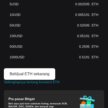
5
USD
0.002595
ETH
10
USD
0.005191
ETH
50
USD
0.02595
ETH
100
USD
0.05191
ETH
500
USD
0.2595
ETH
1000
USD
0.5191
ETH
Beli/jual ETH sekarang
Selengkapnya tentang konversi ETH
Pra pasar Bitget
Beli atau jual koin sebelum listing, termasuk SCR,
MAJOR, OGC, EIGEN, dan banyak lagi.