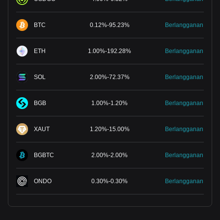
BTC
0.12
%
-
95.23
%
Berlangganan
ETH
1.00
%
-
192.28
%
Berlangganan
SOL
2.00
%
-
72.37
%
Berlangganan
BGB
1.00
%
-
1.20
%
Berlangganan
XAUT
1.20
%
-
15.00
%
Berlangganan
BGBTC
2.00
%
-
2.00
%
Berlangganan
ONDO
0.30
%
-
0.30
%
Berlangganan