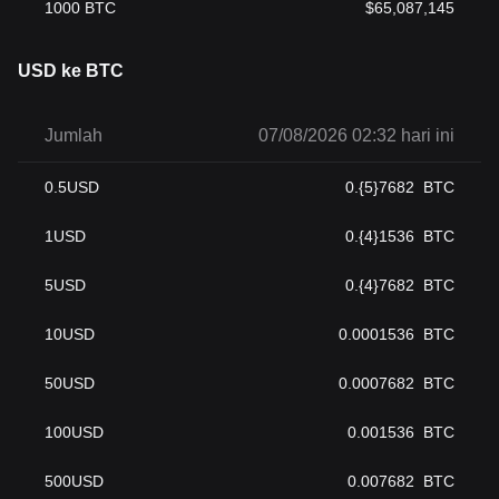
keamanan pertukaran finansial, cryptocurrency menawarkan
1000
BTC
$
65,087,145
banyak fitur terobosan yang menjanjikan masa depan yang lebih
efisien dan transparan dalam pembayaran dan pertukaran nilai.
USD ke BTC
Kemunculannya memberikan peluang baru bagi inovasi dan
pertumbuhan, membuka jalan menuju era digital yang lebih maju.
Jumlah
07/08/2026 02:32 hari ini
0.5
USD
0.{5}7682
BTC
1
USD
0.{4}1536
BTC
5
USD
0.{4}7682
BTC
10
USD
0.0001536
BTC
50
USD
0.0007682
BTC
100
USD
0.001536
BTC
500
USD
0.007682
BTC