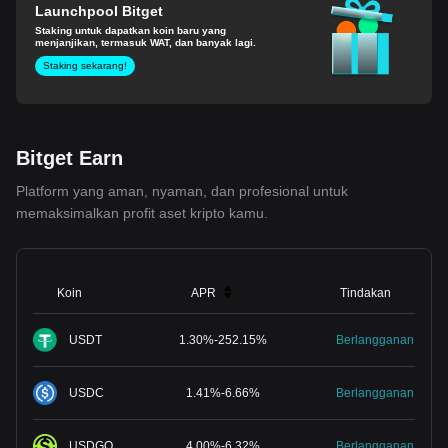
Launchpool Bitget
Staking untuk dapatkan koin baru yang
menjanjikan, termasuk WAT, dan banyak lagi.
Staking sekarang!
Bitget Earn
Platform yang aman, nyaman, dan profesional untuk
memaksimalkan profit aset kripto kamu.
Koin
APR
Tindakan
USDT
1.30
%
-
252.15
%
Berlangganan
USDC
1.41
%
-
6.66
%
Berlangganan
USDGO
4.00
%
-
6.32
%
Berlangganan