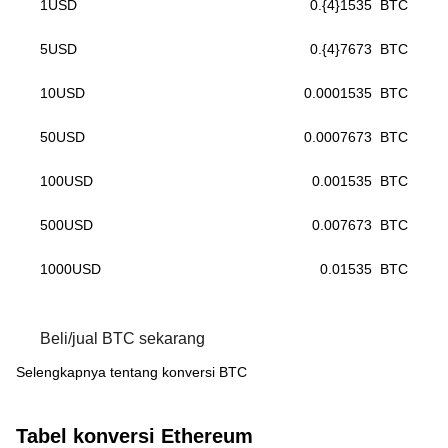
1
USD
0.{4}1535
BTC
5
USD
0.{4}7673
BTC
10
USD
0.0001535
BTC
50
USD
0.0007673
BTC
100
USD
0.001535
BTC
500
USD
0.007673
BTC
1000
USD
0.01535
BTC
Beli/jual BTC sekarang
Selengkapnya tentang konversi BTC
Tabel konversi Ethereum