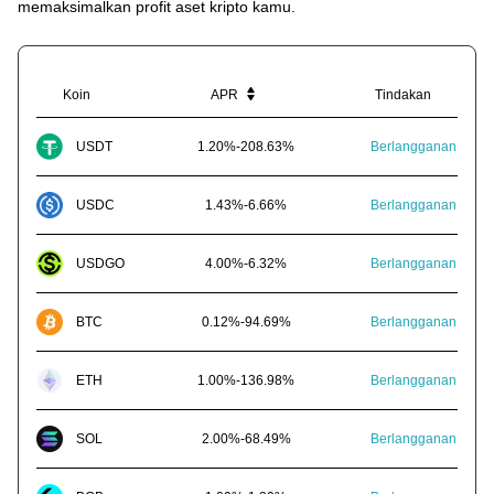
memaksimalkan profit aset kripto kamu.
Koin
APR
Tindakan
USDT
1.20
%
-
208.63
%
Berlangganan
USDC
1.43
%
-
6.66
%
Berlangganan
USDGO
4.00
%
-
6.32
%
Berlangganan
BTC
0.12
%
-
94.69
%
Berlangganan
ETH
1.00
%
-
136.98
%
Berlangganan
SOL
2.00
%
-
68.49
%
Berlangganan