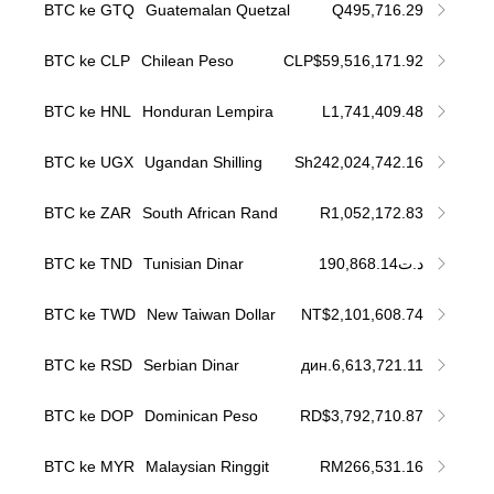
BTC ke GTQ
Guatemalan Quetzal
Q495,716.29
BTC ke CLP
Chilean Peso
CLP$59,516,171.92
BTC ke HNL
Honduran Lempira
L1,741,409.48
BTC ke UGX
Ugandan Shilling
Sh242,024,742.16
BTC ke ZAR
South African Rand
R1,052,172.83
BTC ke TND
Tunisian Dinar
د.ت190,868.14
BTC ke TWD
New Taiwan Dollar
NT$2,101,608.74
BTC ke RSD
Serbian Dinar
дин.6,613,721.11
BTC ke DOP
Dominican Peso
RD$3,792,710.87
BTC ke MYR
Malaysian Ringgit
RM266,531.16