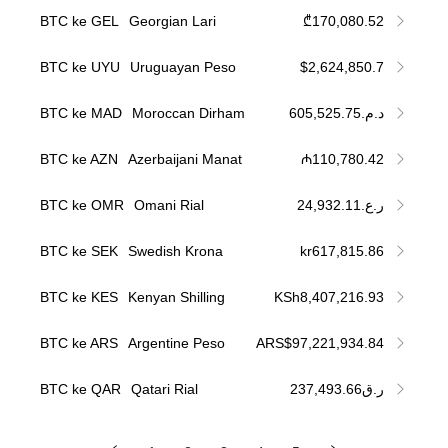
BTC ke GEL
Georgian Lari
₾170,080.52
BTC ke UYU
Uruguayan Peso
$2,624,850.7
BTC ke MAD
Moroccan Dirham
د.م.605,525.75
BTC ke AZN
Azerbaijani Manat
₼110,780.42
BTC ke OMR
Omani Rial
ر.ع.24,932.11
BTC ke SEK
Swedish Krona
kr617,815.86
BTC ke KES
Kenyan Shilling
KSh8,407,216.93
BTC ke ARS
Argentine Peso
ARS$97,221,934.84
BTC ke QAR
Qatari Rial
ر.ق237,493.66