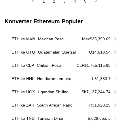
1
2
3
4
5
Konverter Ethereum Populer
ETH ke MXN
Mexican Peso
Mex$33,399.09
ETH ke GTQ
Guatemalan Quetzal
Q14,618.54
ETH ke CLP
Chilean Peso
CLP$1,755,115.95
ETH ke HNL
Honduran Lempira
L51,353.7
ETH ke UGX
Ugandan Shilling
Sh7,137,244.74
ETH ke ZAR
South African Rand
R31,028.29
ETH ke TND
Tunisian Dinar
د.ت5,628.65