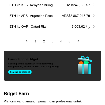
ETH ke KES
Kenyan Shilling
KSh247,926.57
ETH ke ARS
Argentine Peso
ARS$2,867,048.79
ETH ke QAR
Qatari Rial
ر.ق7,003.62
1
2
3
4
5
Launchpool Bitget
Staking untuk dapatkan koin baru yang
menjanjikan, termasuk WAT, dan banyak lagi.
Staking sekarang!
Bitget Earn
Platform yang aman, nyaman, dan profesional untuk