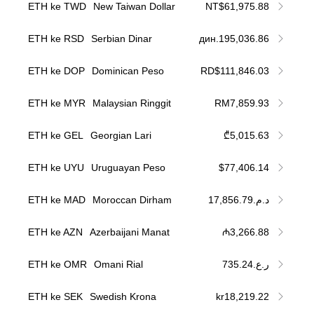
ETH ke TWD
New Taiwan Dollar
NT$61,975.88
ETH ke RSD
Serbian Dinar
дин.195,036.86
ETH ke DOP
Dominican Peso
RD$111,846.03
ETH ke MYR
Malaysian Ringgit
RM7,859.93
ETH ke GEL
Georgian Lari
₾5,015.63
ETH ke UYU
Uruguayan Peso
$77,406.14
ETH ke MAD
Moroccan Dirham
د.م.17,856.79
ETH ke AZN
Azerbaijani Manat
₼3,266.88
ETH ke OMR
Omani Rial
ر.ع.735.24
ETH ke SEK
Swedish Krona
kr18,219.22