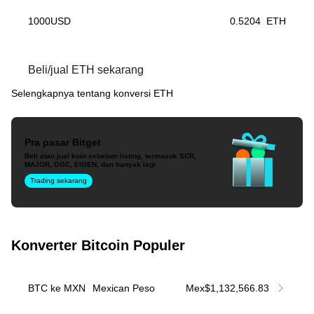
1000
USD
0.5204
ETH
Beli/jual ETH sekarang
Selengkapnya tentang konversi ETH
Pra pasar Bitget
Beli atau jual koin sebelum listing, termasuk SCR,
MAJOR, OGC, EIGEN, dan banyak lagi.
Trading sekarang
Konverter Bitcoin Populer
BTC ke MXN
Mexican Peso
Mex$1,132,566.83