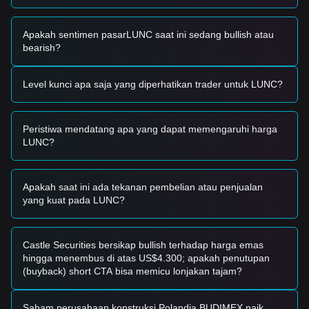
Sinyal Perdagangan
Berdasarkan struktur teknis dan momentum pasar saat ini,
strategi perdagangan referensi berikut disediakan:
Apakah sentimen pasarLUNC saat ini sedang bullish atau
Zona Beli Potensial
bearish?
• Jika harga Terra Classic mendekati level support
$0.0000850
dan menunjukkan tanda-tanda pantulan, hal
tersebut dapat menawarkan peluang beli jangka pendek.
Level kunci apa saja yang diperhatikan trader untuk LUNC?
• Jika harga Terra Classic menembus di atas
$0.0001050
dengan ekspansi volume yang signifikan, hal tersebut dapat
mengonfirmasi tren naik baru.
Peristiwa mendatang apa yang dapat memengaruhi harga
Skenario Risiko
LUNC?
• Jika harga Terra Classic jatuh di bawah tanda
$0.0000820
,
pasar mungkin memasuki fase koreksi jangka pendek,
berpotensi menguji kembali zona likuiditas yang lebih
rendah.
Apakah saat ini ada tekanan pembelian atau penjualan
yang kuat pada LUNC?
Strategi Beli
Berdasarkan struktur pasar saat ini, strategi berikut
disarankan:
Investor Konservatif
Castle Securities bersikap bullish terhadap harga emas
• Tunggu hingga harga Terra Classic turun ke area support
hingga menembus di atas US$4.300; apakah penutupan
$0.0000850
untuk membeli secara bertahap.
(buyback) short CTA bisa memicu lonjakan tajam?
• Atau, tunggu breakout yang dikonfirmasi dan penutupan di
atas resistensi
$0.0001050
sebelum mengikuti tren.
Investor Tren
Saham perusahaan konstruksi Polandia BUDIMEX naik