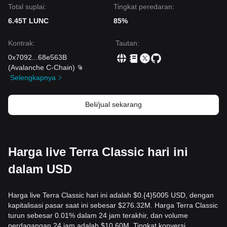
Total suplai:
Tingkat peredaran:
6.45T LUNC
85%
Kontrak
:
Tautan
:
0x7092
...
68e563B
(
Avalanche C-Chain
)
Selengkapnya
Beli/jual sekarang
Harga live Terra Classic hari ini
dalam USD
Harga live Terra Classic hari ini adalah $0.{​4}5005 USD, dengan
kapitalisasi pasar saat ini sebesar $276.32M. Harga Terra Classic
turun sebesar 0.01% dalam 24 jam terakhir, dan volume
perdagangan 24 jam adalah $10.60M. Tingkat konversi