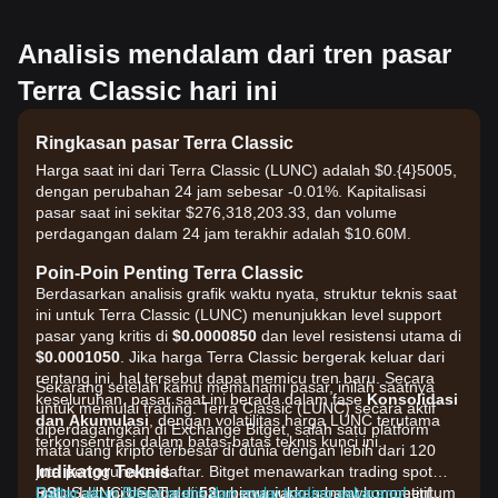
Analisis mendalam dari tren pasar
Terra Classic hari ini
Ringkasan pasar Terra Classic
Harga saat ini dari Terra Classic (LUNC) adalah $0.{​4}5005,
dengan perubahan 24 jam sebesar -0.01%. Kapitalisasi
pasar saat ini sekitar $276,318,203.33, dan volume
perdagangan dalam 24 jam terakhir adalah $10.60M.
Poin-Poin Penting Terra Classic
Berdasarkan analisis grafik waktu nyata, struktur teknis saat
ini untuk Terra Classic (LUNC) menunjukkan level support
pasar yang kritis di
$0.0000850
dan level resistensi utama di
$0.0001050
. Jika harga Terra Classic bergerak keluar dari
rentang ini, hal tersebut dapat memicu tren baru. Secara
Sekarang setelah kamu memahami pasar, inilah saatnya
keseluruhan, pasar saat ini berada dalam fase
Konsolidasi
untuk memulai trading. Terra Classic (LUNC) secara aktif
dan Akumulasi
, dengan volatilitas harga LUNC terutama
diperdagangkan di Exchange Bitget, salah satu platform
terkonsentrasi dalam batas-batas teknis kunci ini.
mata uang kripto terbesar di dunia dengan lebih dari 120
Indikator Teknis
juta pengguna terdaftar. Bitget menawarkan trading spot
RSI:
untuk LUNC/USDT dengan biaya yang sangat kompetitif,
Daftar akun Bitget gratis dan mulai trading sekarang!
Saat ini berada di
52
, menunjukkan bahwa momentum