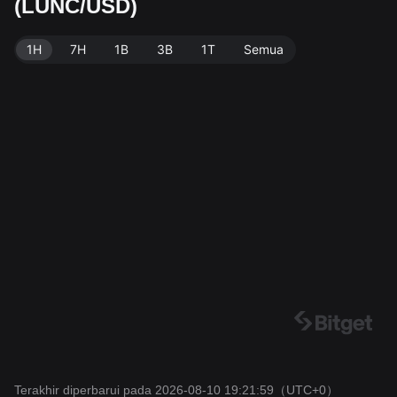
(LUNC/USD)
plai beredar sebesar 5.52T LUNC. Sumber data: Exch
ange Bitget. Terakhir diperbarui: 2026-08-10 19:21:5
1H
7H
1B
3B
1T
Semua
9.
Terakhir diperbarui pada 2026-08-10 19:21:59
（UTC+0）