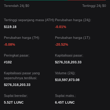
meskipun Terra Classic mungkin mengalami volatilitas atau
Terendah 24j $0
Tertinggi 24j $0
konsolidasi dalam waktu dekat, selama harga tetap di atas
support kritis
$0.0000850
, tren jangka menengah
kemungkinan besar akan tetap berada dalam fase
Tertinggi sepanjang masa (ATH):
Perubahan harga (24j):
Pemulihan dan Stabilisasi
.
$119.18
-0.01%
Perubahan harga (7H):
Perubahan harga (1T):
-0.08%
-20.52%
Peringkat pasar:
Kapitalisasi pasar:
#102
$276,318,203.33
Kapitalisasi pasar yang
Volume (24j):
sepenuhnya terdilusi:
$10,597,873.08
$276,318,203.33
Suplai beredar:
Suplai maks.:
5.52T LUNC
6.45T LUNC