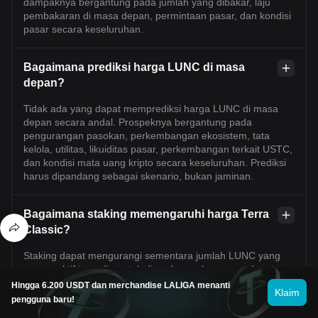
dampaknya bergantung pada jumlah yang dibakar, laju
pembakaran di masa depan, permintaan pasar, dan kondisi
pasar secara keseluruhan.
Bagaimana prediksi harga LUNC di masa
depan?
Tidak ada yang dapat memprediksi harga LUNC di masa
depan secara andal. Prospeknya bergantung pada
pengurangan pasokan, perkembangan ekosistem, tata
kelola, utilitas, likuiditas pasar, perkembangan terkait USTC,
dan kondisi mata uang kripto secara keseluruhan. Prediksi
harus dipandang sebagai skenario, bukan jaminan.
Bagaimana staking memengaruhi harga Terra
Classic?
Staking dapat mengurangi sementara jumlah LUNC yang
secara aktif tersedia untuk diperdagangkan, yang dapat
mendukung harga jika permintaan tetap stabil. Staking juga
Hingga 6.200 USDT dan merchandise LALIGA menanti
Klaim
dapat memperkuat partisipasi jaringan dan tata kelola.
pengguna baru!
Namun, imbalan staking dapat meningkatkan pasokan