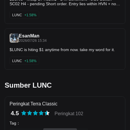
SC02 H4 - pending Short order. Entry lies within HVN + not
million. While the project remains in a recovery phase,
affected by any weak zone, the current resistance zone is
consistent burns and gradual ecosystem development
around 4.80% wide. The downtrend has lasted 46 days 16
continue to drive community attention. DYOR. #Lunch
LUNC
+1.58%
hours, with the largest recorded price decline at 34.66%. If
#TerraClassic $LUNC
price breaks above this resistance zone, the trend will likely
reverse upward.
EsanMan
2026/07/26 15:34
$LUNC is hiting $1 anytime from now. take my word for it.
LUNC
+1.58%
Sumber LUNC
Peringkat Terra Classic
4.5
Peringkat 102
Tag
：