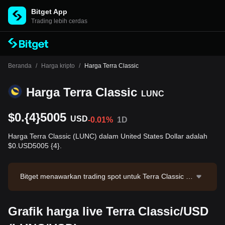
Bitget App
Trading lebih cerdas
Beranda
/
Harga kripto
/
Harga Terra Classic
Harga Terra Classic
LUNC
$0.{4}5005
USD
-0.01%
1D
Harga Terra Classic (LUNC) dalam United States Dollar adalah
$0.USD5005 {4}.
Bitget menawarkan trading spot untuk Terra Classic m
elalui pasangan trading LUNC/USDT. Harga LUNC/US
DT saat ini adalah 0.00005011 dengan volume tradin
Grafik harga live Terra Classic/USD
g 24 jam sebesar $28,038.84. Terra Classic memiliki k
apitalisasi pasar sebesar $276,318,203.33 dengan su