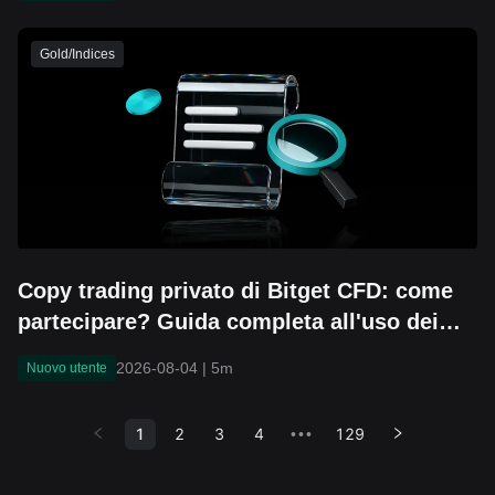
Gold/Indices
Copy trading privato di Bitget CFD: come
partecipare? Guida completa all'uso dei
link di referral e delle password private
2026-08-04
|
5m
Nuovo utente
1
2
3
4
129
•••