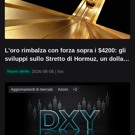
L'oro rimbalza con forza sopra i $4200: gli
sviluppi sullo Stretto di Hormuz, un dollaro
più debole e il ritorno dei capitali al centro
2026-08-06
|
5m
Nuovo utente
della scena
Aggiornamenti di mercato
Azioni
+
2