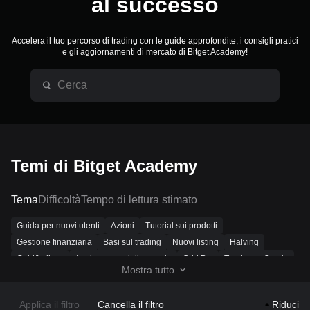
al successo
Accelera il tuo percorso di trading con le guide approfondite, i consigli pratici
e gli aggiornamenti di mercato di Bitget Academy!
Temi di Bitget Academy
Tema
Difficoltà
Tempo di lettura stimato
Guida per nuovi utenti
Azioni
Tutorial sui prodotti
Gestione finanziaria
Basi sul trading
Nuovi listing
Halving
Gold/Indices
Aggiornamenti di mercato
Grid Bot
Tendenze Crypto
Mostra tutto
Iscrizioni
Blockchain
Depositi e prelievi
K-line
Ecosistema Ton
Telegram Mini App
Ecosistema
DeFi
DAO
Portafoglio
Applica il filtro
Cancella il filtro
Riduci
Eventi popolari
Temi caldi
Mining
ETF
NFT
Metaverso