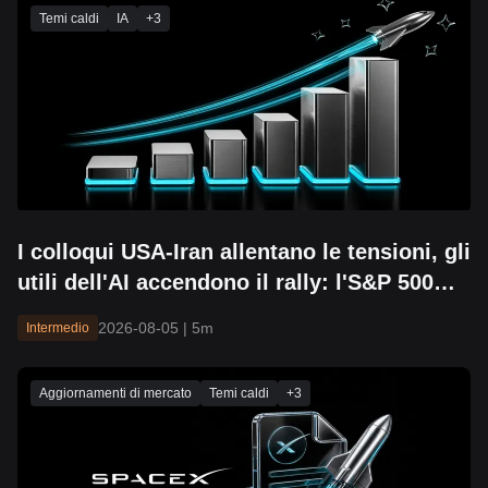
Temi caldi
IA
+
3
I colloqui USA-Iran allentano le tensioni, gli
utili dell'AI accendono il rally: l'S&P 500
supera i 7700 punti e tocca un nuovo
2026-08-05
|
5m
Intermedio
massimo storico
Aggiornamenti di mercato
Temi caldi
+
3