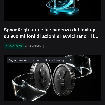
SpaceX: gli utili e la scadenza del lockup
su 900 milioni di azioni si avvicinano—il
livello di $104 potrà ancora tenere?
2026-08-04
|
5m
Nuovo utente
Aggiornamenti di mercato
Basi sul trading
+
3