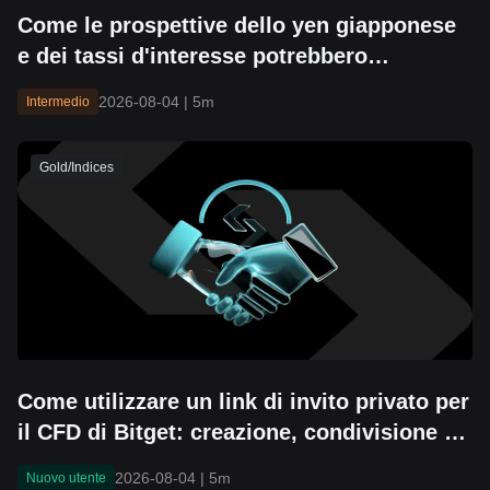
Come le prospettive dello yen giapponese
e dei tassi d'interesse potrebbero
influenzare i rendimenti dei Treasury
2026-08-04
|
5m
Intermedio
statunitensi e i mercati azionari
Gold/Indices
Come utilizzare un link di invito privato per
il CFD di Bitget: creazione, condivisione e
impostazioni del limite di invito
2026-08-04
|
5m
Nuovo utente