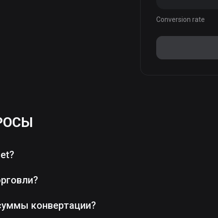
Conversion rate
РОСЫ
et?
орговли?
суммы конвертации?