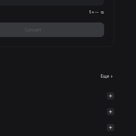
1 ≈ --
Convert
Еще