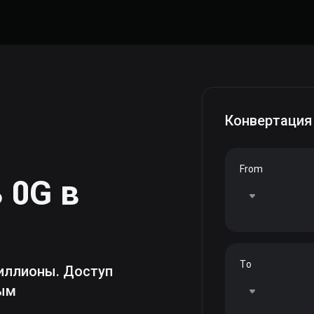
Конвертация
From
ь
0G
в
To
иллионы. Доступ
ным