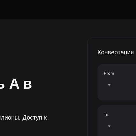
Конвертация
From
ть
A
в
To
лионы. Доступ к