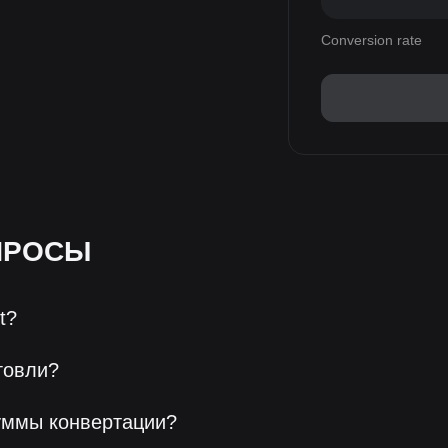
Conversion rate
ПРОСЫ
t?
говли?
уммы конвертации?