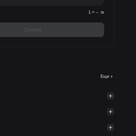
1 ≈ --
Convert
Еще