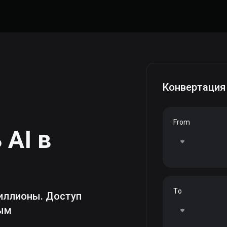
Конвертация
From
ь
AI
в
To
иллионы. Доступ
ным