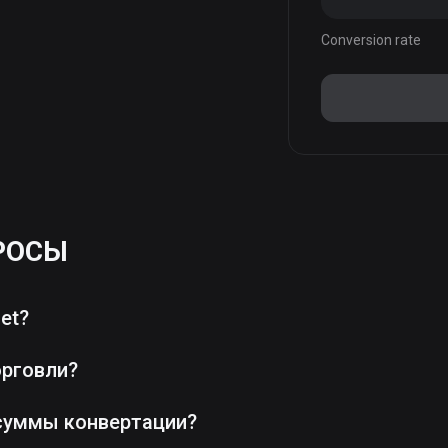
Conversion rate
РОСЫ
et?
орговли?
суммы конвертации?