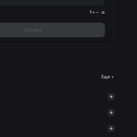
1 ≈ --
Convert
Еще