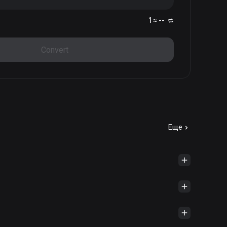
1 ≈ --
Convert
Еще