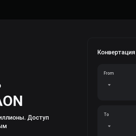
Конвертация
From
ь
AON
To
иллионы. Доступ
ным