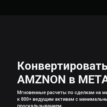
Конвертироват
AMZNON
в
MET
Мгновенные расчеты по сделкам на м
к 800+ ведущим активам с минималь
проскальзыванием.