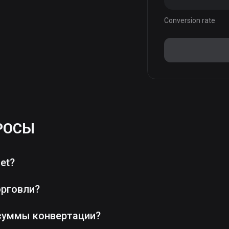
Conversion rate
РОСЫ
et?
орговли?
суммы конвертации?