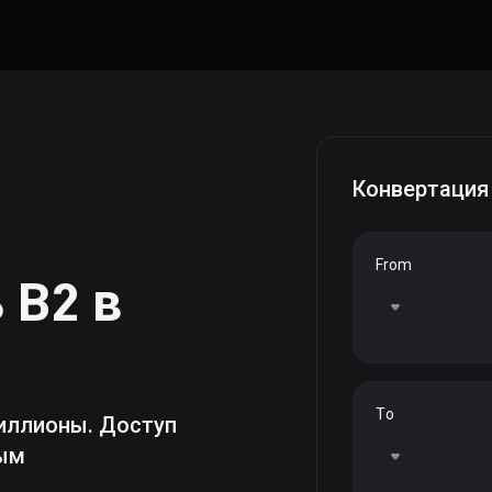
Конвертация
From
ь
B2
в
To
иллионы. Доступ
ным