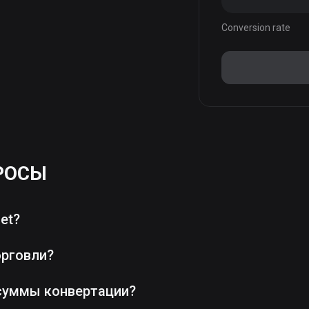
Conversion rate
РОСЫ
et?
орговли?
суммы конвертации?