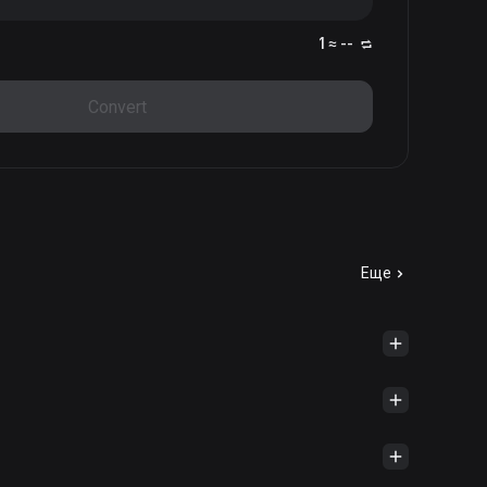
1 ≈ --
Convert
Еще