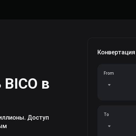
Конвертация
From
ь
BICO
в
To
иллионы. Доступ
ным