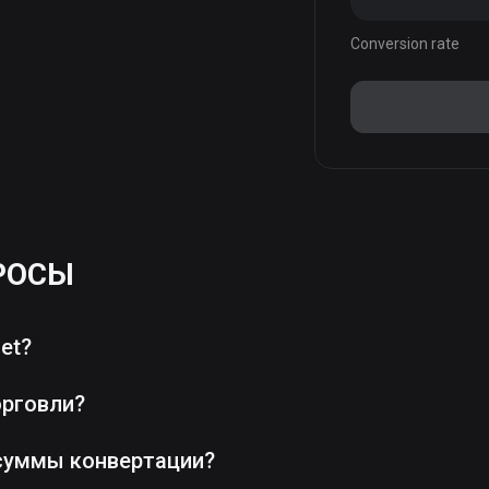
Conversion rate
РОСЫ
et?
орговли?
суммы конвертации?