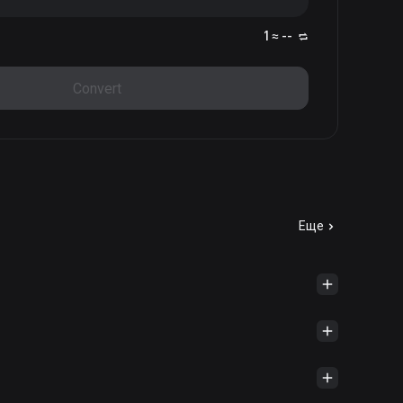
1 ≈ --
Convert
Еще