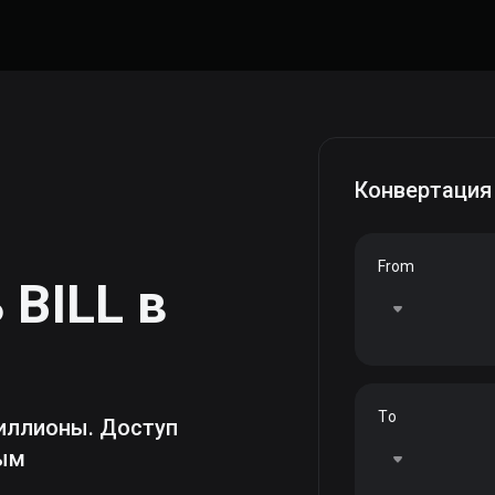
Конвертация
From
ь
BILL
в
To
иллионы. Доступ
ным