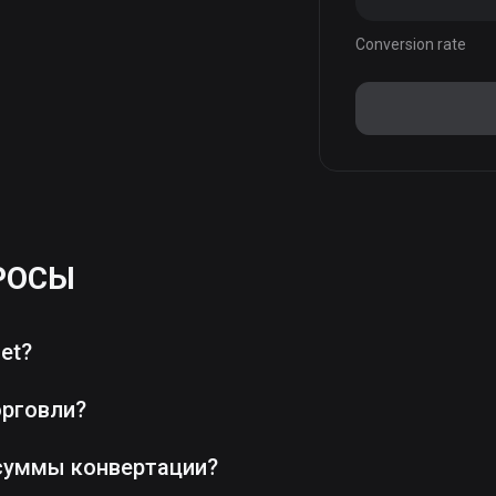
Conversion rate
РОСЫ
et?
орговли?
суммы конвертации?