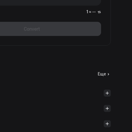
1 ≈ --
Convert
Еще