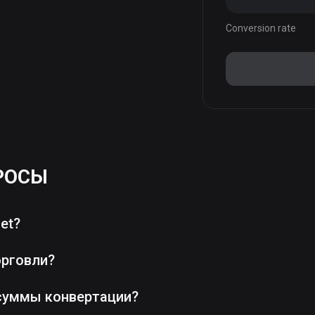
Conversion rate
РОСЫ
et?
орговли?
суммы конвертации?