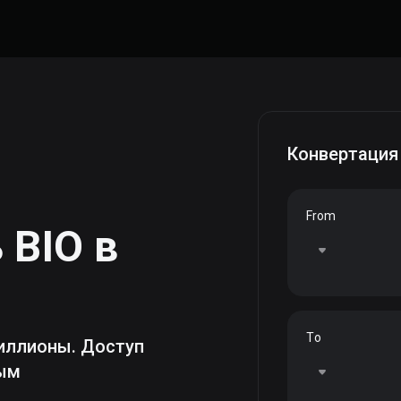
Конвертация
From
ь
BIO
в
To
иллионы. Доступ
ным