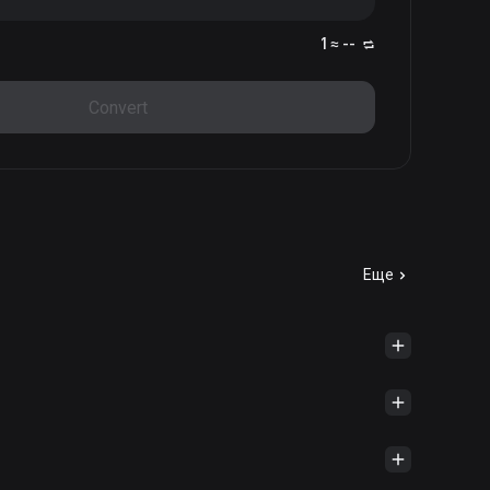
1 ≈ --
Convert
Еще