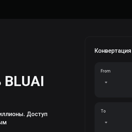
Конвертация
From
ь
BLUAI
To
иллионы. Доступ
ным