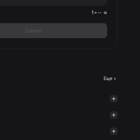
1 ≈ --
Convert
Еще