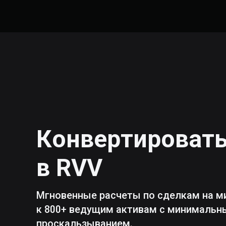
Конвертироват
в
RVV
Мгновенные расчеты по сделкам на м
к 800+ ведущим активам с минималь
проскальзыванием.