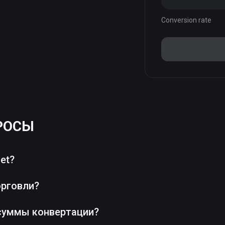
Conversion rate
РОСЫ
et?
орговли?
суммы конвертации?