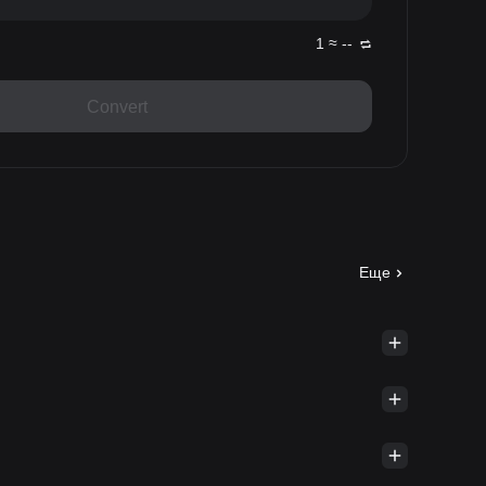
1 ≈ --
Convert
Еще