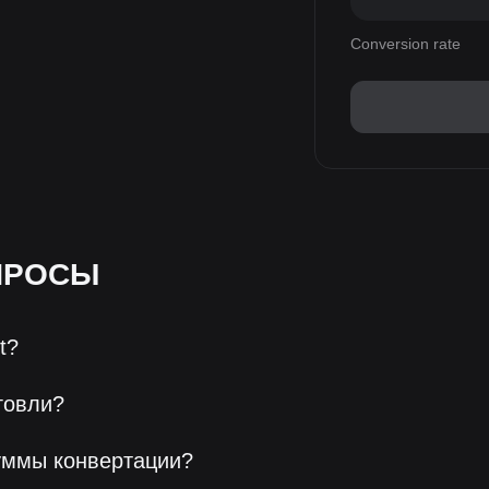
Conversion rate
ПРОСЫ
t?
говли?
уммы конвертации?