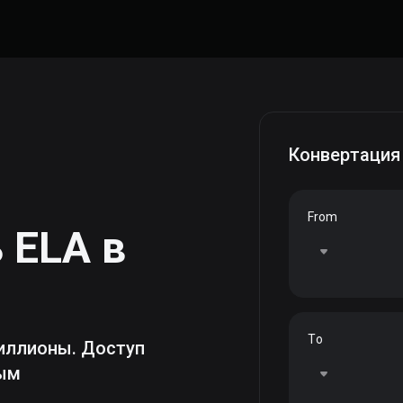
Конвертация
From
ь
ELA
в
To
иллионы. Доступ
ным