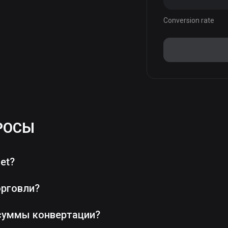
Conversion rate
РОСЫ
et?
орговли?
суммы конвертации?