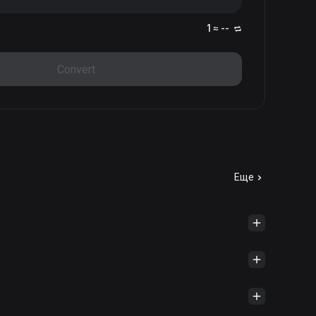
1 ≈ --
Convert
Еще