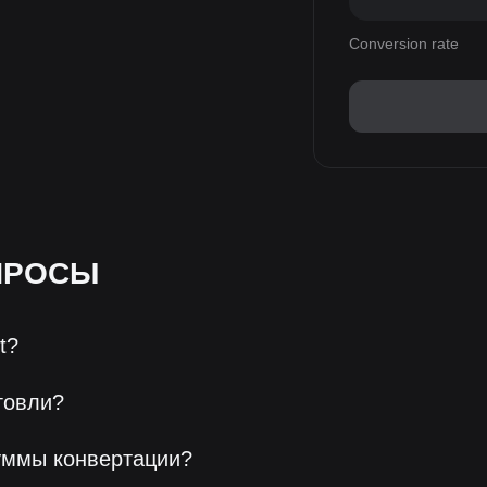
Conversion rate
ПРОСЫ
t?
говли?
уммы конвертации?