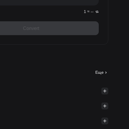
1 ≈ --
Convert
Еще