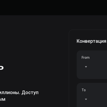
Конвертация
From
ь
To
иллионы. Доступ
ным