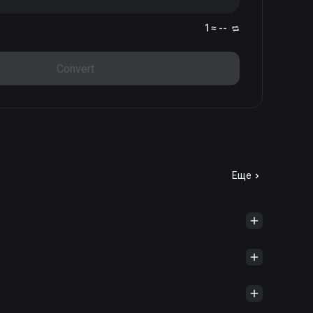
1 ≈ --
Convert
Еще