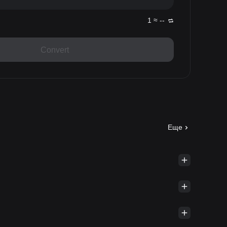
1 ≈ --
Convert
Еще