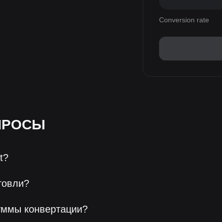
Conversion rate
ПРОСЫ
t?
говли?
уммы конвертации?