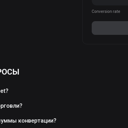
Conversion rate
РОСЫ
et?
орговли?
суммы конвертации?