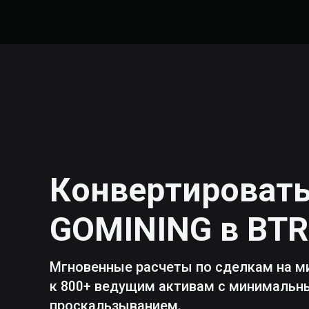
Конвертироват
GOMINING
в
BTR
Мгновенные расчеты по сделкам на м
к 800+ ведущим активам с минималь
проскальзыванием.