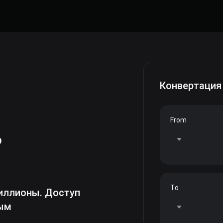
Конвертация
From
ь
To
иллионы. Доступ
ным