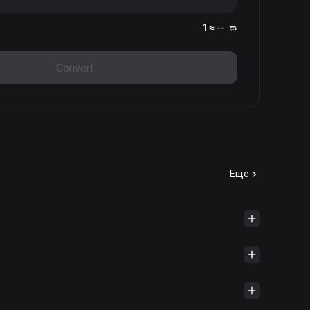
1 ≈ --
Convert
Еще