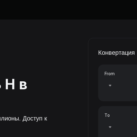
Конвертация
From
ь
H
в
To
лионы. Доступ к