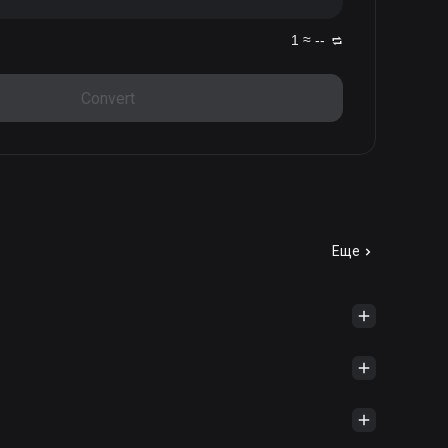
1 ≈ --
Convert
Еще