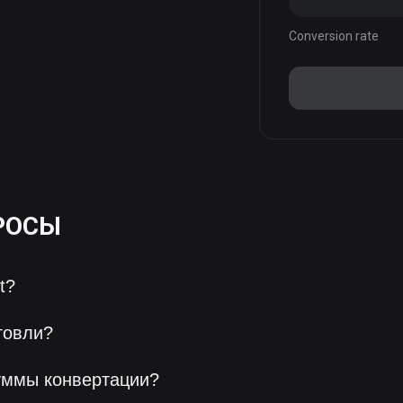
Conversion rate
РОСЫ
t?
говли?
уммы конвертации?