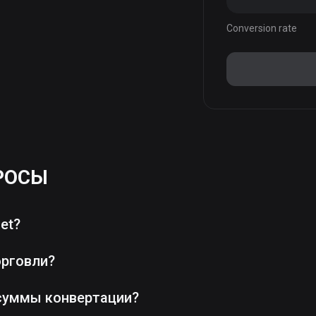
Conversion rate
РОСЫ
et?
орговли?
суммы конвертации?