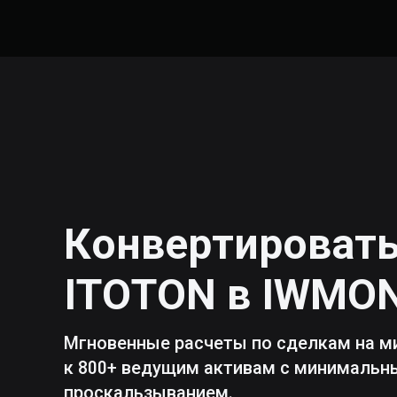
Конвертироват
ITOTON
в
IWMO
Мгновенные расчеты по сделкам на м
к 800+ ведущим активам с минималь
проскальзыванием.