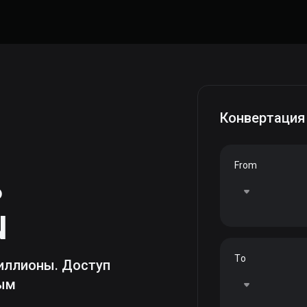
Конвертация
From
ь
N
To
иллионы. Доступ
ным