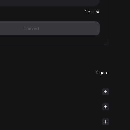
1 ≈ --
Convert
Еще