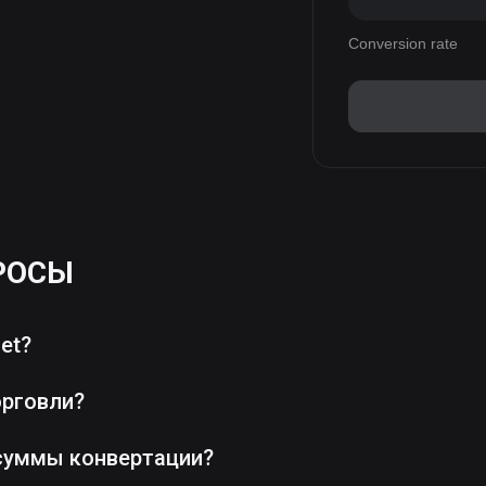
Conversion rate
РОСЫ
et?
орговли?
суммы конвертации?