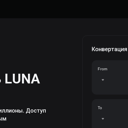
Конвертация
From
ь
LUNA
To
иллионы. Доступ
ным