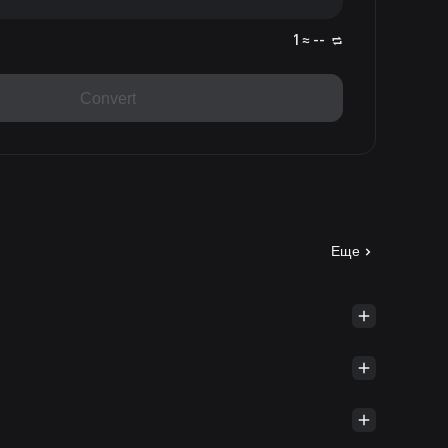
1 ≈ --
Convert
Еще